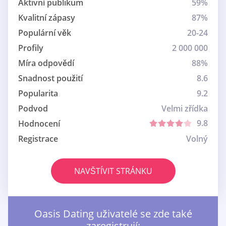
Aktivní publikum
59%
Kvalitní zápasy
87%
Populární věk
20-24
Profily
2 000 000
Míra odpovědí
88%
Snadnost použití
8.6
Popularita
9.2
Podvod
Velmi zřídka
9.8
Hodnocení
Registrace
Volný
NAVŠTÍVIT STRÁNKU
Oasis Dating uživatelé se zde také
zaregistrují: