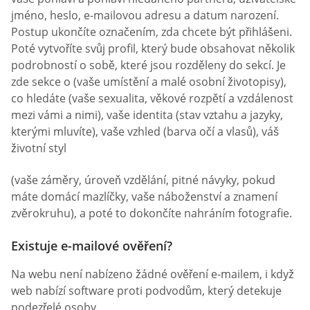
jméno, heslo, e-mailovou adresu a datum narození.
Postup ukončíte označením, zda chcete být přihlášeni.
Poté vytvoříte svůj profil, který bude obsahovat několik
podrobností o sobě, které jsou rozděleny do sekcí. Je
zde sekce o (vaše umístění a malé osobní životopisy),
co hledáte (vaše sexualita, věkové rozpětí a vzdálenost
mezi vámi a nimi), vaše identita (stav vztahu a jazyky,
kterými mluvíte), vaše vzhled (barva očí a vlasů), váš
životní styl
(vaše záměry, úroveň vzdělání, pitné návyky, pokud
máte domácí mazlíčky, vaše náboženství a znamení
zvěrokruhu), a poté to dokončíte nahráním fotografie.
Existuje e-mailové ověření?
Na webu není nabízeno žádné ověření e-mailem, i když
web nabízí software proti podvodům, který detekuje
podezřelé osoby.