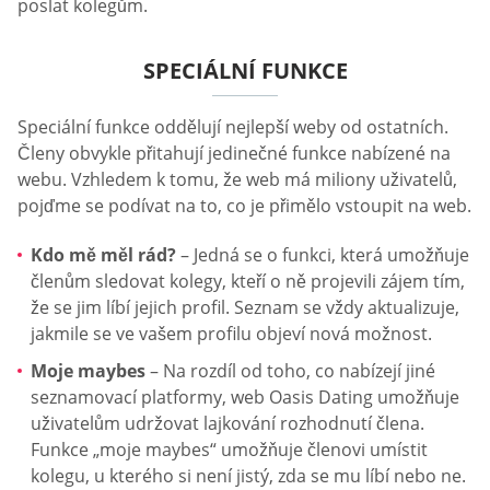
poslat kolegům.
SPECIÁLNÍ FUNKCE
Speciální funkce oddělují nejlepší weby od ostatních.
Členy obvykle přitahují jedinečné funkce nabízené na
webu. Vzhledem k tomu, že web má miliony uživatelů,
pojďme se podívat na to, co je přimělo vstoupit na web.
Kdo mě měl rád?
– Jedná se o funkci, která umožňuje
členům sledovat kolegy, kteří o ně projevili zájem tím,
že se jim líbí jejich profil. Seznam se vždy aktualizuje,
jakmile se ve vašem profilu objeví nová možnost.
Moje maybes
– Na rozdíl od toho, co nabízejí jiné
seznamovací platformy, web Oasis Dating umožňuje
uživatelům udržovat lajkování rozhodnutí člena.
Funkce „moje maybes“ umožňuje členovi umístit
kolegu, u kterého si není jistý, zda se mu líbí nebo ne.