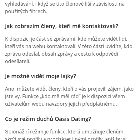
vyhledávání, i když se tito členové liší v závislosti na
použitých filtrech.
Jak zobrazím členy, kteří mě kontaktovali?
K dispozici je část se zprávami, kde můžete vidět lidi,
kteří vás na webu kontaktovali. V této části uvidíte, kdo
zprávu odeslal, obsah zprávy a cestu k odpovědi
odesílateli.
Je možné vidět moje lajky?
Ano, můžete vidět členy, kteří o vás projevili zájem, jako
jste vy. Funkce „kdo mě měl rád“ je k dispozici všem
uživatelům webu navzdory jejich předplatnému.
Co je režim duchů Oasis Dating?
Špionážní režim je funkce, která umožňuje členům
skrýt své profily a procházet jinými profily, aniž by si