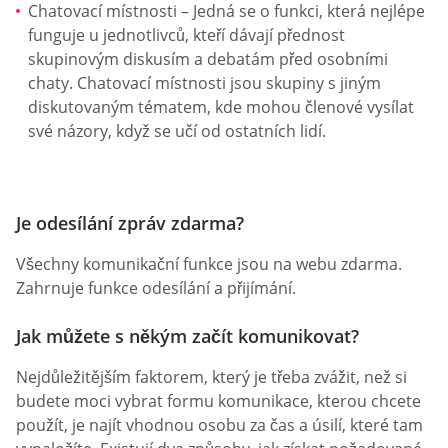
Chatovací místnosti – Jedná se o funkci, která nejlépe
funguje u jednotlivců, kteří dávají přednost
skupinovým diskusím a debatám před osobními
chaty. Chatovací místnosti jsou skupiny s jiným
diskutovaným tématem, kde mohou členové vysílat
své názory, když se učí od ostatních lidí.
Je odesílání zpráv zdarma?
Všechny komunikační funkce jsou na webu zdarma.
Zahrnuje funkce odesílání a přijímání.
Jak můžete s někým začít komunikovat?
Nejdůležitějším faktorem, který je třeba zvážit, než si
budete moci vybrat formu komunikace, kterou chcete
použít, je najít vhodnou osobu za čas a úsilí, které tam