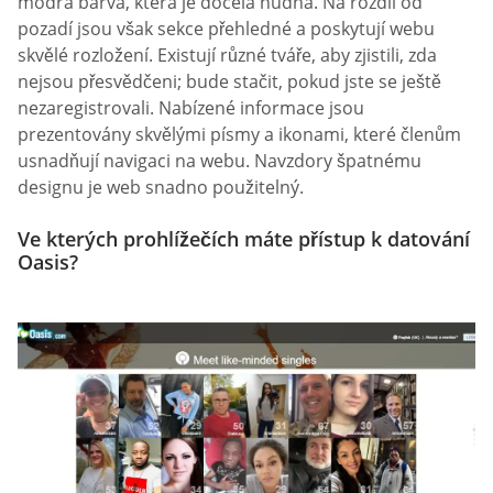
modrá barva, která je docela nudná. Na rozdíl od
pozadí jsou však sekce přehledné a poskytují webu
skvělé rozložení. Existují různé tváře, aby zjistili, zda
nejsou přesvědčeni; bude stačit, pokud jste se ještě
nezaregistrovali. Nabízené informace jsou
prezentovány skvělými písmy a ikonami, které členům
usnadňují navigaci na webu. Navzdory špatnému
designu je web snadno použitelný.
Ve kterých prohlížečích máte přístup k datování
Oasis?