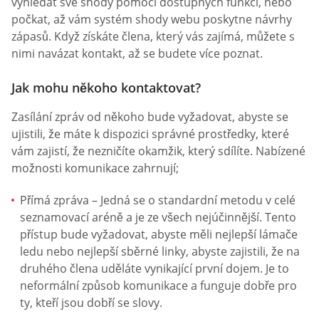
vyhledat své shody pomocí dostupných funkcí, nebo
počkat, až vám systém shody webu poskytne návrhy
zápasů. Když získáte člena, který vás zajímá, můžete s
nimi navázat kontakt, až se budete více poznat.
Jak mohu někoho kontaktovat?
Zasílání zpráv od někoho bude vyžadovat, abyste se
ujistili, že máte k dispozici správné prostředky, které
vám zajistí, že nezničíte okamžik, který sdílíte. Nabízené
možnosti komunikace zahrnují;
Přímá zpráva – Jedná se o standardní metodu v celé
seznamovací aréně a je ze všech nejúčinnější. Tento
přístup bude vyžadovat, abyste měli nejlepší lámače
ledu nebo nejlepší sběrné linky, abyste zajistili, že na
druhého člena uděláte vynikající první dojem. Je to
neformální způsob komunikace a funguje dobře pro
ty, kteří jsou dobří se slovy.