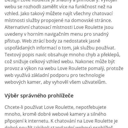
webu se rozhodli zaměřit více na funkčnost než na
vzhled. Jako takový můžete najít všechny chatovací
místnosti služby propojené na domovské stránce.
Alternativní chatovací místnosti Love Roulette jsou
uvedeny v horním navigačním menu pro snadný
přístup. Web ztrácí body za nedostatek jasně
uspořádaných informací o tom, jak službu používat.
Textový popis navíc obsahuje mnoho chyb a překlepů,
což snižuje celkový vzhled webu. Nakonec může být
provoz a výkon na webu Love Roulette pomalý, protože
web využívá základní podporu pro technologie
webových kamer, aby vyhověl všem uživatelům.
Výběr správného prohlížeče
Chcete-li používat Love Roulette, nepotřebujete
mnoho, kromě dobré webové kamery a silného
připojení k internetu. K chatování na Love Roulette je
dobré použít jakýkoli standardní webový prohlížeč,