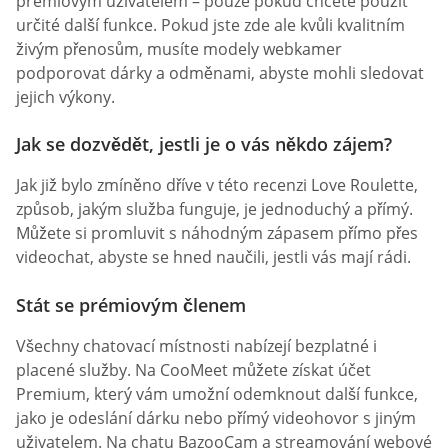
prémiovým uživatelem – pouze pokud chcete použít
určité další funkce. Pokud jste zde ale kvůli kvalitním
živým přenosům, musíte modely webkamer
podporovat dárky a odměnami, abyste mohli sledovat
jejich výkony.
Jak se dozvědět, jestli je o vás někdo zájem?
Jak již bylo zmíněno dříve v této recenzi Love Roulette,
způsob, jakým služba funguje, je jednoduchý a přímý.
Můžete si promluvit s náhodným zápasem přímo přes
videochat, abyste se hned naučili, jestli vás mají rádi.
Stát se prémiovým členem
Všechny chatovací místnosti nabízejí bezplatné i
placené služby. Na CooMeet můžete získat účet
Premium, který vám umožní odemknout další funkce,
jako je odeslání dárku nebo přímý videohovor s jiným
uživatelem. Na chatu BazooCam a streamování webové