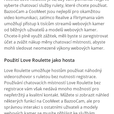
vyberte chatovací služby rulety, které chcete používat.
BazooCam a CooMeet jsou nejlepší pro okamžitou
video komunikaci, zatímco Realive a Flirtymania vám
umožňují přístup k tisícům streamů webových kamer
od běžných uživatelů a modelů webových kamer.
Chcete-li plně využít zážitek, měli byste si zaregistrovat
účet a zvážit nákup měny chatovací místnosti, abyste
mohli sledovat neomezené výkony webových kamer.
Použití Love Roulette jako hosta
Love Roulette umožňuje hostům používat náhodný
videorozhovor s ruletou bez nutnosti registrace.
Používání chatovacích místností Love Roulette bez
registrace vám však nedává mnoho možností pro
nepřetržitý a kvalitní kontakt. Můžete si zobrazit náhled
některých funkcí na CooMeet a BazooCam, ale pro
správnou interakci s ostatními uživateli a modely
webových kamer se musíte přihlásit ke službám