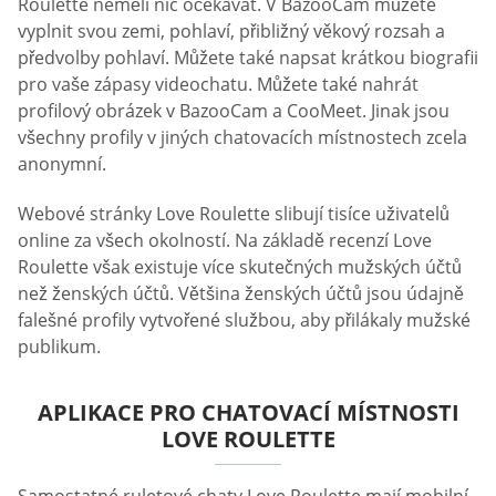
Roulette neměli nic očekávat. V BazooCam můžete
vyplnit svou zemi, pohlaví, přibližný věkový rozsah a
předvolby pohlaví. Můžete také napsat krátkou biografii
pro vaše zápasy videochatu. Můžete také nahrát
profilový obrázek v BazooCam a CooMeet. Jinak jsou
všechny profily v jiných chatovacích místnostech zcela
anonymní.
Webové stránky Love Roulette slibují tisíce uživatelů
online za všech okolností. Na základě recenzí Love
Roulette však existuje více skutečných mužských účtů
než ženských účtů. Většina ženských účtů jsou údajně
falešné profily vytvořené službou, aby přilákaly mužské
publikum.
APLIKACE PRO CHATOVACÍ MÍSTNOSTI
LOVE ROULETTE