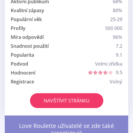
Aktivní publikum
68%
Kvalitní zápasy
80%
Populární věk
25-29
Profily
500 000
Míra odpovědí
96%
Snadnost použití
7.2
Popularita
9.1
Podvod
Velmi zřídka
9.5
Hodnocení
Registrace
Volný
NAVŠTÍVIT STRÁNKU
Love Roulette uživatelé se zde také
zaregistrují: