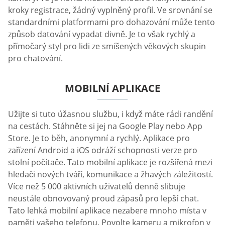
kroky registrace, žádný vyplněný profil. Ve srovnání se
standardními platformami pro dohazování může tento
způsob datování vypadat divně. Je to však rychlý a
přímočarý styl pro lidi ze smíšených věkových skupin
pro chatování.
MOBILNÍ APLIKACE
Užijte si tuto úžasnou službu, i když máte rádi randění
na cestách. Stáhněte si jej na Google Play nebo App
Store. Je to běh, anonymní a rychlý. Aplikace pro
zařízení Android a iOS odráží schopnosti verze pro
stolní počítače. Tato mobilní aplikace je rozšířená mezi
hledači nových tváří, komunikace a žhavých záležitostí.
Více než 5 000 aktivních uživatelů denně slibuje
neustále obnovovaný proud zápasů pro lepší chat.
Tato lehká mobilní aplikace nezabere mnoho místa v
paměti vašeho telefonu. Povolte kameru a mikrofon v