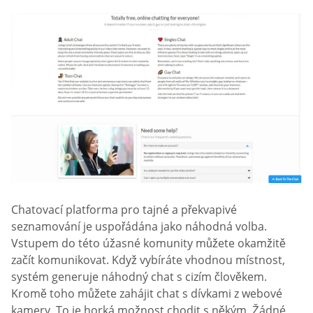
Chatovací platforma pro tajné a překvapivé
seznamování je uspořádána jako náhodná volba.
Vstupem do této úžasné komunity můžete okamžitě
začít komunikovat. Když vybíráte vhodnou místnost,
systém generuje náhodný chat s cizím člověkem.
Kromě toho můžete zahájit chat s dívkami z webové
kamery. To je horká možnost chodit s někým. Žádné