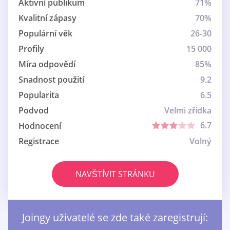
Aktivní publikum
71%
Kvalitní zápasy
70%
Populární věk
26-30
Profily
15 000
Míra odpovědí
85%
Snadnost použití
9.2
Popularita
6.5
Podvod
Velmi zřídka
6.7
Hodnocení
Registrace
Volný
NAVŠTÍVIT STRÁNKU
Joingy uživatelé se zde také zaregistrují: