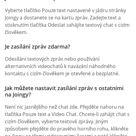
Vyberte tlačítko Pouze text nastavené v jádru stránky
Joingy a dostanete se na kartu zpráv. Zadejte text a
stisknutím tlačítka Odeslat zahájíte textový chat s cizím
člověkem.
Je zasílání zpráv zdarma?
Odesílání textových zpráv nebo používání
alternativních videochatů k navázání náhodného
kontaktu s cizím člověkem je otevřené a bezplatné.
Jak můžete nastavit zasílání zpráv s ostatními
na Joingy?
Není nic jasnějšího než chat zde. Přejděte nahoru na
tlačítka Pouze text a Video Chat. Chcete-li zahájit chat s
cizím člověkem, vyberte textové zprávy. Jiným
způsobem přejděte do pravého horního rohu, klikněte
na ikonu se třemi vodorovnými čarami a poté klikněte