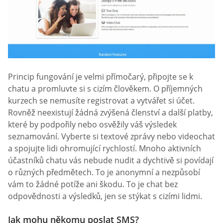
Princip fungování je velmi přímočarý, připojte se k
chatu a promluvte si s cizím člověkem. O příjemných
kurzech se nemusíte registrovat a vytvářet si účet.
Rovněž neexistují žádná zvýšená členství a další platby,
které by podpořily nebo osvěžily váš výsledek
seznamování. Vyberte si textové zprávy nebo videochat
a spojujte lidi ohromující rychlostí. Mnoho aktivních
účastníků chatu vás nebude nudit a dychtivě si povídají
o různých předmětech. To je anonymní a nezpůsobí
vám to žádné potíže ani škodu. To je chat bez
odpovědnosti a výsledků, jen se stýkat s cizími lidmi.
Jak mohu někomu poslat SMS?