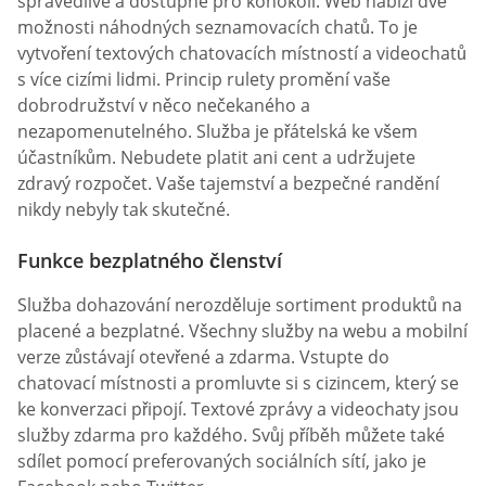
spravedlivé a dostupné pro kohokoli. Web nabízí dvě
možnosti náhodných seznamovacích chatů. To je
vytvoření textových chatovacích místností a videochatů
s více cizími lidmi. Princip rulety promění vaše
dobrodružství v něco nečekaného a
nezapomenutelného. Služba je přátelská ke všem
účastníkům. Nebudete platit ani cent a udržujete
zdravý rozpočet. Vaše tajemství a bezpečné randění
nikdy nebyly tak skutečné.
Funkce bezplatného členství
Služba dohazování nerozděluje sortiment produktů na
placené a bezplatné. Všechny služby na webu a mobilní
verze zůstávají otevřené a zdarma. Vstupte do
chatovací místnosti a promluvte si s cizincem, který se
ke konverzaci připojí. Textové zprávy a videochaty jsou
služby zdarma pro každého. Svůj příběh můžete také
sdílet pomocí preferovaných sociálních sítí, jako je