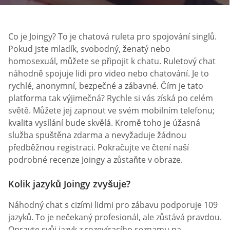
Co je Joingy? To je chatová ruleta pro spojování singlů.
Pokud jste mladík, svobodný, ženatý nebo
homosexuál, můžete se připojit k chatu. Ruletový chat
náhodně spojuje lidi pro video nebo chatování. Je to
rychlé, anonymní, bezpečné a zábavné. Čím je tato
platforma tak výjimečná? Rychle si vás získá po celém
světě. Můžete jej zapnout ve svém mobilním telefonu;
kvalita vysílání bude skvělá. Kromě toho je úžasná
služba spuštěna zdarma a nevyžaduje žádnou
předběžnou registraci. Pokračujte ve čtení naší
podrobné recenze Joingy a zůstaňte v obraze.
Kolik jazyků Joingy zvyšuje?
Náhodný chat s cizími lidmi pro zábavu podporuje 109
jazyků. To je nečekaný profesionál, ale zůstává pravdou.
Opravte svůj jazyk z rozevíracího seznamu na