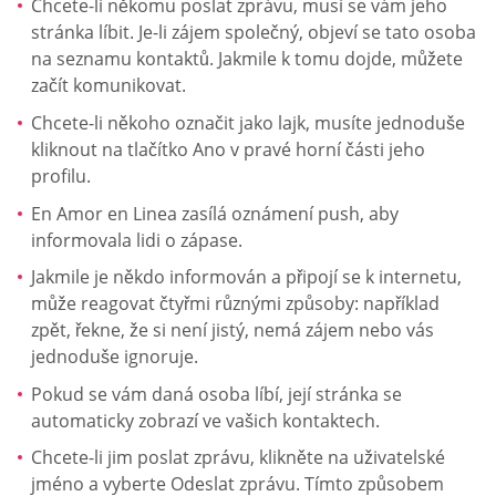
Chcete-li někomu poslat zprávu, musí se vám jeho
stránka líbit. Je-li zájem společný, objeví se tato osoba
na seznamu kontaktů. Jakmile k tomu dojde, můžete
začít komunikovat.
Chcete-li někoho označit jako lajk, musíte jednoduše
kliknout na tlačítko Ano v pravé horní části jeho
profilu.
En Amor en Linea zasílá oznámení push, aby
informovala lidi o zápase.
Jakmile je někdo informován a připojí se k internetu,
může reagovat čtyřmi různými způsoby: například
zpět, řekne, že si není jistý, nemá zájem nebo vás
jednoduše ignoruje.
Pokud se vám daná osoba líbí, její stránka se
automaticky zobrazí ve vašich kontaktech.
Chcete-li jim poslat zprávu, klikněte na uživatelské
jméno a vyberte Odeslat zprávu. Tímto způsobem