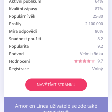
Aktivní publikum
64%
Kvalitní zápasy
87%
Populární věk
25-30
Profily
2 100 000
Míra odpovědí
80%
Snadnost použití
8.2
Popularita
9.2
Podvod
Velmi zřídka
9.7
Hodnocení
Registrace
Volný
NAVŠTÍVIT STRÁNKU
Amor en Linea uživatelé se zde také
zaregistrují: