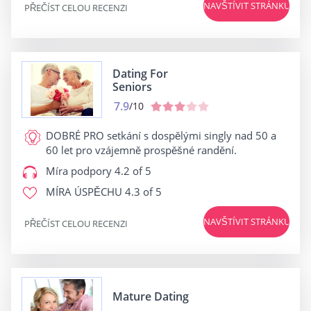
NAVŠTÍVIT STRÁNKU
PŘEČÍST CELOU RECENZI
Dating For
Seniors
7.9
/10
DOBRÉ PRO
setkání s dospělými singly nad 50 a
60 let pro vzájemně prospěšné randění.
Míra podpory
4.2 of 5
MÍRA ÚSPĚCHU
4.3 of 5
NAVŠTÍVIT STRÁNKU
PŘEČÍST CELOU RECENZI
Mature Dating