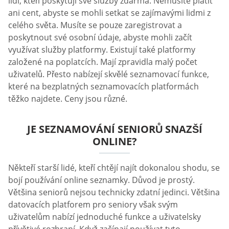
lidi, kteří poskytují své služby zdarma. Nemusíte platit
ani cent, abyste se mohli setkat se zajímavými lidmi z
celého světa. Musíte se pouze zaregistrovat a
poskytnout své osobní údaje, abyste mohli začít
využívat služby platformy. Existují také platformy
založené na poplatcích. Mají zpravidla malý počet
uživatelů. Přesto nabízejí skvělé seznamovací funkce,
které na bezplatných seznamovacích platformách
těžko najdete. Ceny jsou různé.
JE SEZNAMOVÁNÍ SENIORŮ SNAZŠÍ
ONLINE?
Někteří starší lidé, kteří chtějí najít dokonalou shodu, se
bojí používání online seznamky. Důvod je prostý.
Většina seniorů nejsou technicky zdatní jedinci. Většina
datovacích platforem pro seniory však svým
uživatelům nabízí jednoduché funkce a uživatelsky
přívětivé rozhraní. Když začínají používat tyto