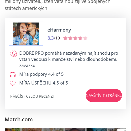
miliony uživatelů, kteří většinou žijí ve Spojených
státech amerických.
eHarmony
8.3
/10
DOBRÉ PRO
pomáhá nezadaným najít shodu pro
vztah vedoucí k manželství nebo dlouhodobému
závazku.
Míra podpory
4.4 of 5
MÍRA ÚSPĚCHU
4.5 of 5
NAVŠTÍVIT STRÁNKU
PŘEČÍST CELOU RECENZI
Match.com