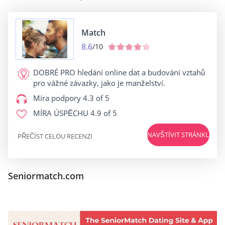
Match
8.6
/10
DOBRÉ PRO
hledání online dat a budování vztahů
pro vážné závazky, jako je manželství.
Míra podpory
4.3 of 5
MÍRA ÚSPĚCHU
4.9 of 5
NAVŠTÍVIT STRÁNKU
PŘEČÍST CELOU RECENZI
Seniormatch.com