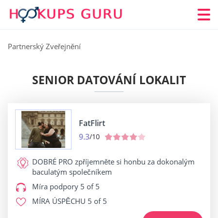
Partnerský Zveřejnění
SENIOR DATOVÁNÍ LOKALIT
FatFlirt
9.3
/10
DOBRÉ PRO
zpříjemněte si honbu za dokonalým
baculatým společníkem
Míra podpory
5 of 5
MÍRA ÚSPĚCHU
5 of 5