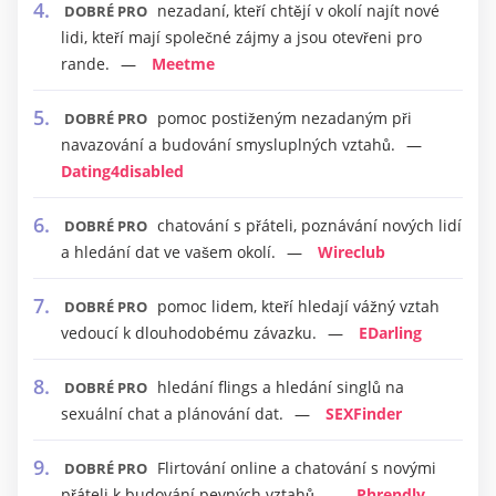
nezadaní, kteří chtějí v okolí najít nové
DOBRÉ PRO
lidi, kteří mají společné zájmy a jsou otevřeni pro
rande.
Meetme
pomoc postiženým nezadaným při
DOBRÉ PRO
navazování a budování smysluplných vztahů.
Dating4disabled
chatování s přáteli, poznávání nových lidí
DOBRÉ PRO
a hledání dat ve vašem okolí.
Wireclub
pomoc lidem, kteří hledají vážný vztah
DOBRÉ PRO
vedoucí k dlouhodobému závazku.
EDarling
hledání flings a hledání singlů na
DOBRÉ PRO
sexuální chat a plánování dat.
SEXFinder
Flirtování online a chatování s novými
DOBRÉ PRO
přáteli k budování pevných vztahů
Phrendly