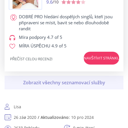
9.6
/10
DOBRÉ PRO
hledání dospělých singlů, kteří jsou
připraveni se mísit, bavit se nebo dlouhodobě
randit
Míra podpory
4.7 of 5
MÍRA ÚSPĚCHU
4.9 of 5
NAVŠTÍVIT STRÁNKU
PŘEČÍST CELOU RECENZI
Lisa
26 záø 2020
Aktualizováno:
10 pro 2024
2633 Pohledy
9 min čtení