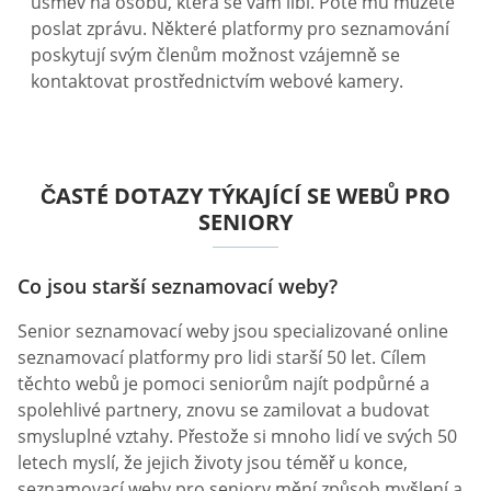
úsměv na osobu, která se vám líbí. Poté mu můžete
poslat zprávu. Některé platformy pro seznamování
poskytují svým členům možnost vzájemně se
kontaktovat prostřednictvím webové kamery.
ČASTÉ DOTAZY TÝKAJÍCÍ SE WEBŮ PRO
SENIORY
Co jsou starší seznamovací weby?
Senior seznamovací weby jsou specializované online
seznamovací platformy pro lidi starší 50 let. Cílem
těchto webů je pomoci seniorům najít podpůrné a
spolehlivé partnery, znovu se zamilovat a budovat
smysluplné vztahy. Přestože si mnoho lidí ve svých 50
letech myslí, že jejich životy jsou téměř u konce,
seznamovací weby pro seniory mění způsob myšlení a