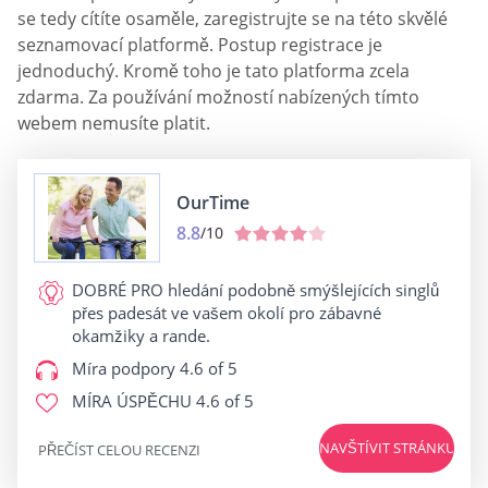
se tedy cítíte osaměle, zaregistrujte se na této skvělé
seznamovací platformě. Postup registrace je
jednoduchý. Kromě toho je tato platforma zcela
zdarma. Za používání možností nabízených tímto
webem nemusíte platit.
OurTime
8.8
/10
DOBRÉ PRO
hledání podobně smýšlejících singlů
přes padesát ve vašem okolí pro zábavné
okamžiky a rande.
Míra podpory
4.6 of 5
MÍRA ÚSPĚCHU
4.6 of 5
NAVŠTÍVIT STRÁNKU
PŘEČÍST CELOU RECENZI