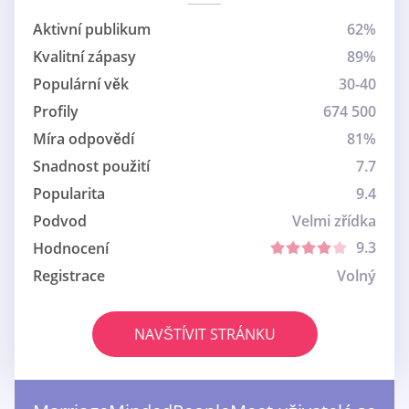
Aktivní publikum
62%
Kvalitní zápasy
89%
Populární věk
30-40
Profily
674 500
Míra odpovědí
81%
Snadnost použití
7.7
Popularita
9.4
Podvod
Velmi zřídka
9.3
Hodnocení
Registrace
Volný
NAVŠTÍVIT STRÁNKU