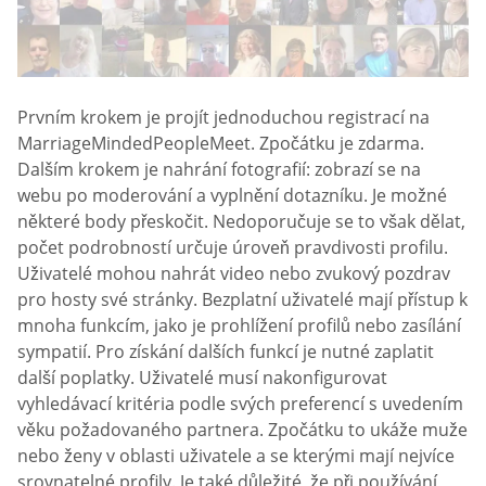
Prvním krokem je projít jednoduchou registrací na
MarriageMindedPeopleMeet. Zpočátku je zdarma.
Dalším krokem je nahrání fotografií: zobrazí se na
webu po moderování a vyplnění dotazníku. Je možné
některé body přeskočit. Nedoporučuje se to však dělat,
počet podrobností určuje úroveň pravdivosti profilu.
Uživatelé mohou nahrát video nebo zvukový pozdrav
pro hosty své stránky. Bezplatní uživatelé mají přístup k
mnoha funkcím, jako je prohlížení profilů nebo zasílání
sympatií. Pro získání dalších funkcí je nutné zaplatit
další poplatky. Uživatelé musí nakonfigurovat
vyhledávací kritéria podle svých preferencí s uvedením
věku požadovaného partnera. Zpočátku to ukáže muže
nebo ženy v oblasti uživatele a se kterými mají nejvíce
srovnatelné profily. Je také důležité, že při používání