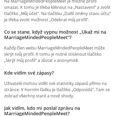
Na MarriageMindedPeopleMeet je možné profil
smazat. K tomu je třeba kliknout na „Nastavení“ a zvolit
tlačítko „Můj účet“. Na tlačítku „Další změny stavu účtu“
je třeba zvolit možnost „Odebrat můj profil“.
Co se stane, když vypnu možnost „Ukaž mi na
MarriageMindedPeopleMeet“?
Každý člen webu MarriageMindedPeopleMeet může
skrýt svůj profil. K tomu je nutné stisknout tlačítko
„Skrýt můj profil“ a zůstat v anonymitě.
Kde vidím své zápasy?
Uživatelé mohou vidět své statistiky zápasů přímo na
stránce. V horním řádku je tlačítko „Odpovídá“. Tam se
zobrazí všechny staré a nové shody.
Jak vidím, kdo mi poslal zprávu na
MarriageMindedPeopleMeet?