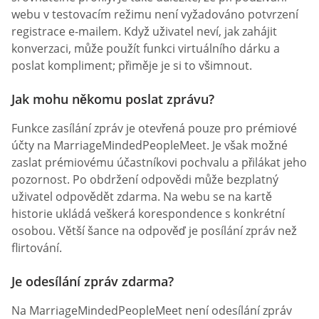
webu v testovacím režimu není vyžadováno potvrzení
registrace e-mailem. Když uživatel neví, jak zahájit
konverzaci, může použít funkci virtuálního dárku a
poslat kompliment; přiměje je si to všimnout.
Jak mohu někomu poslat zprávu?
Funkce zasílání zpráv je otevřená pouze pro prémiové
účty na MarriageMindedPeopleMeet. Je však možné
zaslat prémiovému účastníkovi pochvalu a přilákat jeho
pozornost. Po obdržení odpovědi může bezplatný
uživatel odpovědět zdarma. Na webu se na kartě
historie ukládá veškerá korespondence s konkrétní
osobou. Větší šance na odpověď je posílání zpráv než
flirtování.
Je odesílání zpráv zdarma?
Na MarriageMindedPeopleMeet není odesílání zpráv