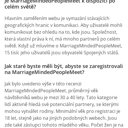
Je MarriageMindedPeopleMeet k dispozici po
celém světě?
Hlavním zaměřením webu je vymazání stávajících
geografických hranic v komunikaci. Aby uživatelé mohli
komunikovat bez ohledu na to, kde jsou. Společnost,
která vlastní práva k ní, má mnoho partnerů po celém
světě. Když už mluvíme o MarriageMindedPeopleMeet,
15 tisíc jeho uživatelů jsou obyvatelé Spojených států.
Jak staré byste měli být, abyste se zaregistrovali
na MarriageMindedPeopleMeet?
Jak bylo uvedeno výše v této recenzi
MarriageMindedPeopleMeet, průměrný věk
návštěvníků webu je mezi 30 a 40 lety. Tato kategorie
lidí aktivně hledá své potenciální partnery, se kterými
mohou vytvářet rodiny. Minimální věk pro registraci je
18 let, stejně jako na jiných podobných webech. Jsou
zde také zástupci tohoto mladého věku. Počet žen je na