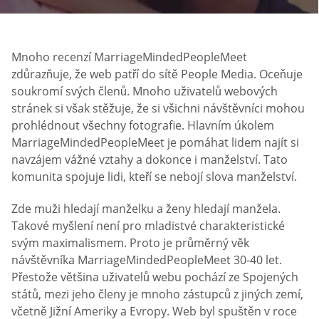
Mnoho recenzí MarriageMindedPeopleMeet
zdůrazňuje, že web patří do sítě People Media. Oceňuje
soukromí svých členů. Mnoho uživatelů webových
stránek si však stěžuje, že si všichni návštěvníci mohou
prohlédnout všechny fotografie. Hlavním úkolem
MarriageMindedPeopleMeet je pomáhat lidem najít si
navzájem vážné vztahy a dokonce i manželství. Tato
komunita spojuje lidi, kteří se nebojí slova manželství.
Zde muži hledají manželku a ženy hledají manžela.
Takové myšlení není pro mladistvé charakteristické
svým maximalismem. Proto je průměrný věk
návštěvníka MarriageMindedPeopleMeet 30-40 let.
Přestože většina uživatelů webu pochází ze Spojených
států, mezi jeho členy je mnoho zástupců z jiných zemí,
včetně Jižní Ameriky a Evropy. Web byl spuštěn v roce