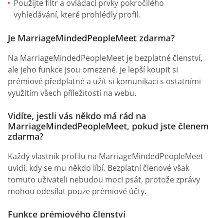
Použijte filtr a ovládací prvky pokročilého
vyhledávání, které prohlédly profil.
Je MarriageMindedPeopleMeet zdarma?
Na MarriageMindedPeopleMeet je bezplatné členství,
ale jeho funkce jsou omezené. Je lepší koupit si
prémiové předplatné a užít si komunikaci s ostatními
využitím všech příležitostí na webu.
Vidíte, jestli vás někdo má rád na
MarriageMindedPeopleMeet, pokud jste členem
zdarma?
Každý vlastník profilu na MarriageMindedPeopleMeet
uvidí, kdy se mu někdo líbí. Bezplatní členové však
tomuto uživateli nebudou moci psát, protože zprávy
mohou odesílat pouze prémiové účty.
Funkce prémiového členství