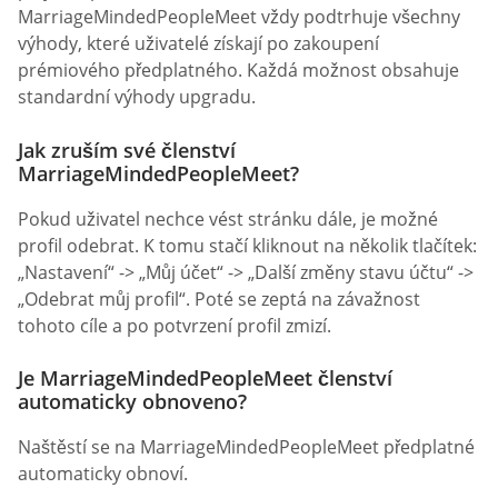
MarriageMindedPeopleMeet vždy podtrhuje všechny
výhody, které uživatelé získají po zakoupení
prémiového předplatného. Každá možnost obsahuje
standardní výhody upgradu.
Jak zruším své členství
MarriageMindedPeopleMeet?
Pokud uživatel nechce vést stránku dále, je možné
profil odebrat. K tomu stačí kliknout na několik tlačítek:
„Nastavení“ -> „Můj účet“ -> „Další změny stavu účtu“ ->
„Odebrat můj profil“. Poté se zeptá na závažnost
tohoto cíle a po potvrzení profil zmizí.
Je MarriageMindedPeopleMeet členství
automaticky obnoveno?
Naštěstí se na MarriageMindedPeopleMeet předplatné
automaticky obnoví.