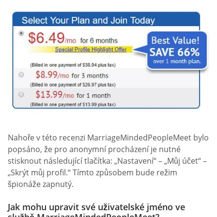
Nahoře v této recenzi MarriageMindedPeopleMeet bylo
popsáno, že pro anonymní procházení je nutné
stisknout následující tlačítka: „Nastavení“ – „Můj účet“ –
„Skrýt můj profil.“ Tímto způsobem bude režim
špionáže zapnutý.
Jak mohu upravit své uživatelské jméno ve
službě MarriageMindedPeopleMeet?