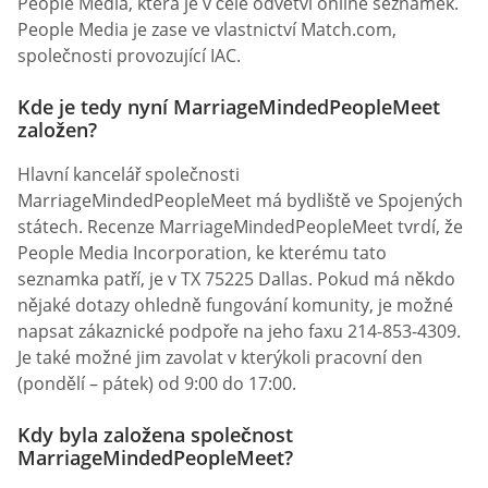
People Media, která je v čele odvětví online seznamek.
People Media je zase ve vlastnictví Match.com,
společnosti provozující IAC.
Kde je tedy nyní MarriageMindedPeopleMeet
založen?
Hlavní kancelář společnosti
MarriageMindedPeopleMeet má bydliště ve Spojených
státech. Recenze MarriageMindedPeopleMeet tvrdí, že
People Media Incorporation, ke kterému tato
seznamka patří, je v TX 75225 Dallas. Pokud má někdo
nějaké dotazy ohledně fungování komunity, je možné
napsat zákaznické podpoře na jeho faxu 214-853-4309.
Je také možné jim zavolat v kterýkoli pracovní den
(pondělí – pátek) od 9:00 do 17:00.
Kdy byla založena společnost
MarriageMindedPeopleMeet?