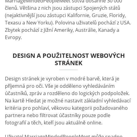
MarriageMindedPeopleMeet sotva dosáhne 30 000
členů. Většina z nich jsou zástupci Spojených států
(nejaktivnější jsou zástupci Kalifornie, Gruzie, Floridy,
Texasu a New Yorku). Polovina uživatelů pochází z USA.
Zbytek pochází z Jižní Ameriky, Austrálie, Kanady a
Evropy.
DESIGN A POUŽITELNOST WEBOVÝCH
STRÁNEK
Design stránek je vyroben v modré barvě, která je
příjemná pro oči. Vše je odděleno vyhledáváním
účastníků, zpráv a rozděleno do logických podpoložek.
Na kartě Hledat je možné nastavit základní vyhledávací
kritéria pro pohlaví, věkovou kategorii požadovaného
partnera nebo filtrovat účastníky pouze podle
fotografií a těch, kteří jsou aktuálně online.
Uživatel MarriageMindedPeopleMeet může snadno