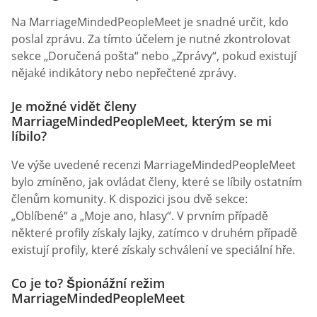
Na MarriageMindedPeopleMeet je snadné určit, kdo
poslal zprávu. Za tímto účelem je nutné zkontrolovat
sekce „Doručená pošta“ nebo „Zprávy“, pokud existují
nějaké indikátory nebo nepřečtené zprávy.
Je možné vidět členy
MarriageMindedPeopleMeet, kterým se mi
líbilo?
Ve výše uvedené recenzi MarriageMindedPeopleMeet
bylo zmíněno, jak ovládat členy, které se líbily ostatním
členům komunity. K dispozici jsou dvě sekce:
„Oblíbené“ a „Moje ano, hlasy“. V prvním případě
některé profily získaly lajky, zatímco v druhém případě
existují profily, které získaly schválení ve speciální hře.
Co je to? Špionážní režim
MarriageMindedPeopleMeet