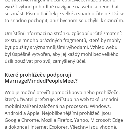
využít výhod pohodlné navigace na webu a nenechat
se zmást. Písmo tlačítek je velké a snadno čitelné. Dá se
to snadno pochopit, aniž bychom se uchýlili k cizincům.
Umístění informací na stránku způsobí určité zmatení;
existuje mnoho prázdných fragmentů, které by mohly
být použity s významnějšími výhodami. Vzhled webu
byl úspěšně vytvořen, aby jej každý mohl bez velkého
úsilí používat pro svůj zamýšlený účel.
Které prohlížeče podporují
MarriageMindedPeopleMeet?
Web je možné otevřít pomocí libovolného prohlížeče,
který uživatel preferuje. Přístup na web také usnadní
mobilní zařízení založená na procesoru Windows,
Android a Apple. Nejoblíbenějšími prohlížeči jsou
Google Chrome, Mozilla Firefox, Yahoo, Microsoft Edge
a dokonce i Internet Explorer. Všechny jsou vhodné.