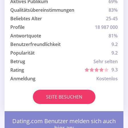
Aktives Publikum
69%
Qualitätsübereinstimmungen
83%
Beliebtes Alter
25-45
Profile
18 987 000
Antwortquote
81%
Benutzerfreundlichkeit
9.2
Popularität
9.2
Betrug
Sehr selten
9.3
Rating
Anmeldung
Kostenlos
SEITE BESUCHEN
Dating.com Benutzer melden sich auch
hier an: