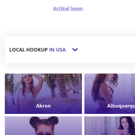
Psychologie-Abschluss, um denen zu helfen, die
Schwierigkeiten haben, mit dem unvorhersehbaren
Artikel lesen
Verhalten der Menschen um sie herum umzugehen. Er
hört sich alles an, bevor er darüber nachdenkt, welche
Ratschläge er geben soll, um sicherzustellen, dass er
keinen Fehler macht.
LOCAL HOOKUP
IN
USA
Akron
Albuquerq
FIND
FIND