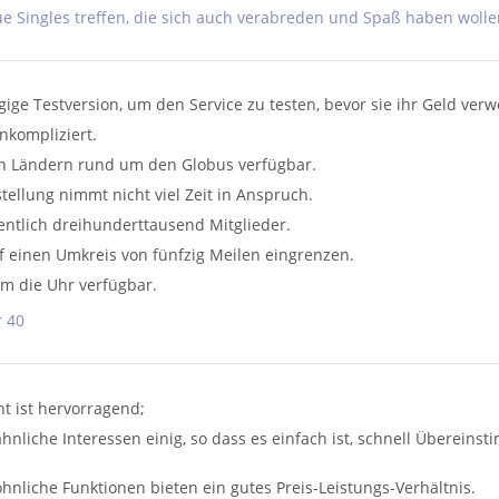
eue Singles treffen, die sich auch verabreden und Spaß haben wolle
ige Testversion, um den Service zu testen, bevor sie ihr Geld ver
unkompliziert.
nen Ländern rund um den Globus verfügbar.
stellung nimmt nicht viel Zeit in Anspruch.
hentlich dreihunderttausend Mitglieder.
 einen Umkreis von fünfzig Meilen eingrenzen.
um die Uhr verfügbar.
r 40
ht ist hervorragend;
hnliche Interessen einig, so dass es einfach ist, schnell Überein
liche Funktionen bieten ein gutes Preis-Leistungs-Verhältnis.