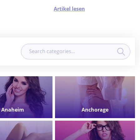
zum Positiven zu verlagern. Lisa weiß, dass diese
Menschen eine andere Person mit tiefem Verständnis
Artikel lesen
brauchen, um mit ihnen zu sprechen, damit sie daran
erinnert werden können, dass sie ihre Lebensstrategie
ändern können
Anaheim
Anchorage
FIND
FIND