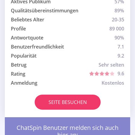
Aktives Publikum
57%
Qualitätsübereinstimmungen
89%
Beliebtes Alter
20-35
Profile
89 000
Antwortquote
90%
Benutzerfreundlichkeit
7.1
Popularität
9.2
Betrug
Sehr selten
9.6
Rating
Anmeldung
Kostenlos
SEITE BESUCHEN
ChatSpin Benutzer melden sich auch
hier an: