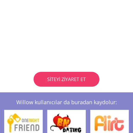
SITEYI ZIYARET ET
Willow kullanıcılar da buradan kaydolur: