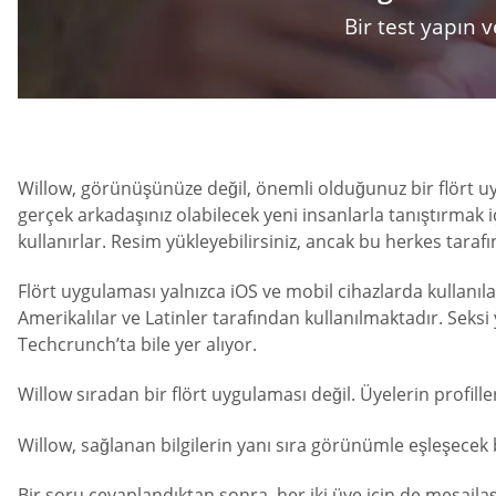
Bir test yapın
Willow, görünüşünüze değil, önemli olduğunuz bir flört uygu
gerçek arkadaşınız olabilecek yeni insanlarla tanıştırmak i
kullanırlar. Resim yükleyebilirsiniz, ancak bu herkes tara
Flört uygulaması yalnızca iOS ve mobil cihazlarda kullanıla
Amerikalılar ve Latinler tarafından kullanılmaktadır. Seksi
Techcrunch’ta bile yer alıyor.
Willow sıradan bir flört uygulaması değil. Üyelerin profil
Willow, sağlanan bilgilerin yanı sıra görünümle eşleşecek 
Bir soru cevaplandıktan sonra, her iki üye için de mesajla