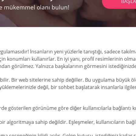
BAŞL
 ve mükemmel olanı bulun!
lamasıdır! İnsanların yeni yüzlerle tanıştığı, sadece takılma 
çin konumları kullanırlar. En iyi yanı, profil resimlerinin ol
fından görülmez. Yalnızca başkalarının görmesini istediğinizd
bilir. Bir web sitelerine sahip değiller. Bu uygulama büyük öl
 yüklemelerinizle değil, bir sohbet başlatarak insanlarla ilgi
lerde gösterilen görünüme göre diğer kullanıcılarla bağlantı
bir algoritmaya sahip değildir. Eşleşmeler, kullanıcıların ba
şma seçeneğinin kilidi açılır. Gelen kutusu, istediğiniz kada