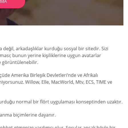
AMA
değil, arkadaşlıklar kurduğu sosyal bir sitedir. Sizi
maması; bunun yerine kişiliklerine uygun avatarlar
e görüntülenebilir.
çüde Amerika Birleşik Devletleri’nde ve Afrikalı
leniyorsunuz. Willow, Elle, MacWorld, Mtv, ECS, TIME ve
 kurduğu normal bir flört uygulaması konseptinden uzaktır.
ğlanma biçimlerine dayanır.
r sohbet etmenize yardımcı olur. Sorular ancak böyle bir