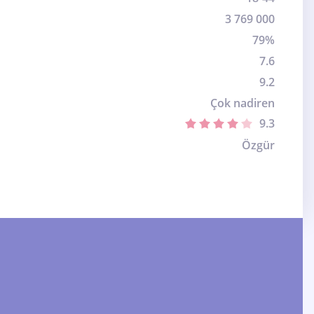
3 769 000
79%
7.6
9.2
Çok nadiren
9.3
Özgür