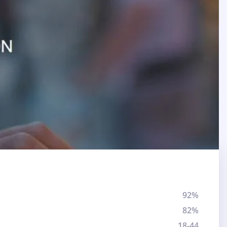
92%
82%
18-44