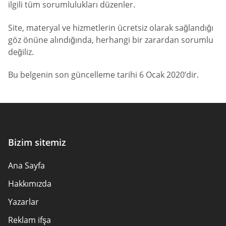
ilgili tüm sorumlulukları düzenler.
Site, materyal ve hizmetlerin ücretsiz olarak sağlandığı
göz önüne alındığında, herhangi bir zarardan sorumlu
değiliz.
Bu belgenin son güncelleme tarihi 6 Ocak 2020’dir.
Bizim sitemiz
Ana Sayfa
Hakkımızda
Yazarlar
Reklam ifşa