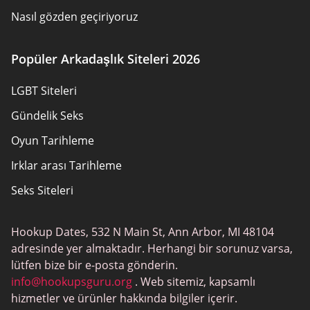
Nasıl gözden geçiriyoruz
İncelemeler
Popüler Arkadaşlık Siteleri 2026
Politikaya Genel Bakış
LGBT Siteleri
Site Haritası
Gündelik Seks
Kullanım Şartları
Oyun Tarihleme
Irklar arası Tarihleme
Seks Siteleri
Joingy
Hookup Dates, 532 N Main St, Ann Arbor, MI 48104
Eşcinsel Tarihleme
adresinde yer almaktadır. Herhangi bir sorunuz varsa,
SwingLifestyle
lütfen bize bir e-posta gönderin.
info@hookupsguru.org
. Web sitemiz, kapsamlı
Yetişkin Tarihleme
hizmetler ve ürünler hakkında bilgiler içerir.