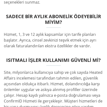
seçenekleri sunmaz.
SADECE BIR AYLIK ABONELIK ÖDEYEBILIR
MIYIM?
Hizmet, 1, 3 ve 12 aylık kapsamlar için tarife planları
başlatır. Ayrıca, cinsel zevkinizi teşvik etmek için ayrı
olarak faturalandırılan ekstra özellikler de vardır.
ISITMALI İŞLER KULLANIMI GÜVENLI MI?
Site, milyonlarca kullanıcıya sahip ve çok sayıda Heated
Affairs incelemesi tarafından tahmin edilen, güvenlik
açısından oldukça itibarlı. Hizmet, dolandırıcılığa karşı
önlemler uygular ve askıya alınmış profiller üzerinde
çalışır. Hesap kaydı yalnızca e-posta doğrulaması veya
ConfirmID Hizmeti ile gerçekleşir. Müşteri hizmetleri de
bir yana durmuyor; üyelik derecesine göre yardım