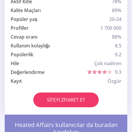
Aktif Kitle
78%
Kalite Maçları
89%
Popüler yaş
20-24
Profiller
1 700 000
Cevap oranı
88%
Kullanım kolaylığı
8.5
Popülerlik
9.2
Hile
Çok nadiren
9.3
Değerlendirme
Kayıt
Özgür
SITEYI ZIYARET ET
Heated Affairs kullanıcılar da buradan
kaydolur: