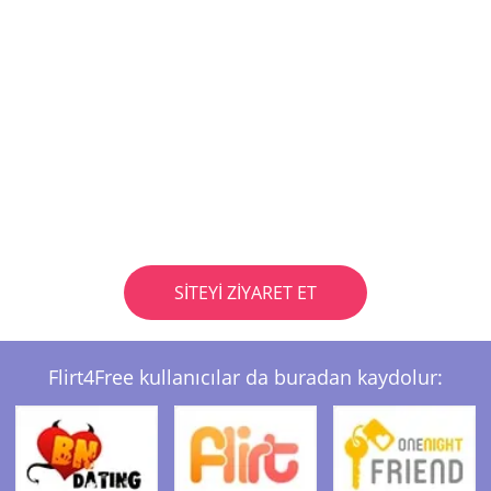
SITEYI ZIYARET ET
Flirt4Free kullanıcılar da buradan kaydolur: