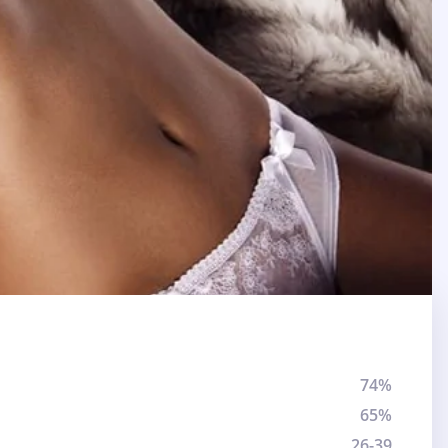
74%
65%
26-39