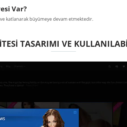
esi Var?
ir ve katlanarak büyümeye devam etmektedir.
ITESI TASARIMI VE KULLANILABI