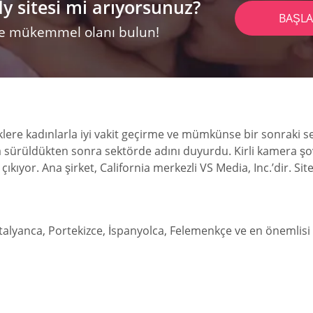
 sitesi mi arıyorsunuz?
BAŞL
 ve mükemmel olanı bulun!
rkeklere kadınlarla iyi vakit geçirme ve mümkünse bir sonraki
ya sürüldükten sonra sektörde adını duyurdu. Kirli kamera şo
ıkıyor. Ana şirket, California merkezli VS Media, Inc.’dir. Si
 İtalyanca, Portekizce, İspanyolca, Felemenkçe ve en önemlisi 