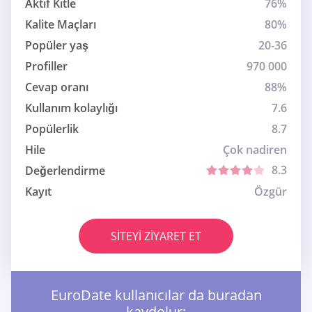
Aktif Kitle
76%
Kalite Maçları
80%
Popüler yaş
20-36
Profiller
970 000
Cevap oranı
88%
Kullanım kolaylığı
7.6
Popülerlik
8.7
Hile
Çok nadiren
8.3
Değerlendirme
Kayıt
Özgür
SITEYI ZIYARET ET
EuroDate kullanıcılar da buradan
kaydolur: