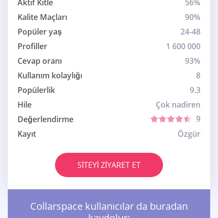
Aktif Kitle
56%
Kalite Maçları
90%
Popüler yaş
24-48
Profiller
1 600 000
Cevap oranı
93%
Kullanım kolaylığı
8
Popülerlik
9.3
Hile
Çok nadiren
9
Değerlendirme
Kayıt
Özgür
SITEYI ZIYARET ET
Collarspace kullanıcılar da buradan
kaydolur: