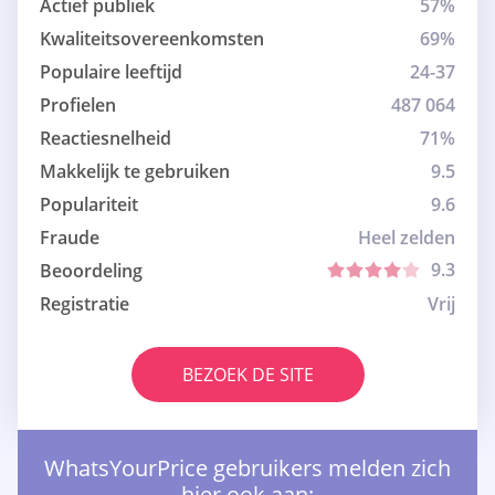
Actief publiek
57%
Kwaliteitsovereenkomsten
69%
Populaire leeftijd
24-37
Profielen
487 064
Reactiesnelheid
71%
Makkelijk te gebruiken
9.5
Populariteit
9.6
Fraude
Heel zelden
9.3
Beoordeling
Registratie
Vrij
BEZOEK DE SITE
WhatsYourPrice gebruikers melden zich
hier ook aan: