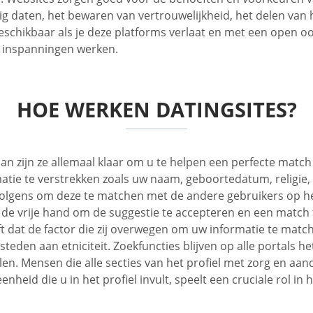
lig daten, het bewaren van vertrouwelijkheid, het delen va
 beschikbaar als je deze platforms verlaat en met een open o
w inspanningen werken.
HOE WERKEN DATINGSITES?
n zijn ze allemaal klaar om u te helpen een perfecte match
ie te verstrekken zoals uw naam, geboortedatum, religie, et
volgens om deze te matchen met de andere gebruikers op het
 de vrije hand om de suggestie te accepteren en een match 
jft dat de factor die zij overwegen om uw informatie te mat
eden aan etniciteit. Zoekfuncties blijven op alle portals hetz
n. Mensen die alle secties van het profiel met zorg en aand
enheid die u in het profiel invult, speelt een cruciale rol i