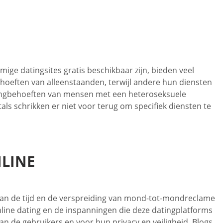
mige datingsites gratis beschikbaar zijn, bieden veel
hoeften van alleenstaanden, terwijl andere hun diensten
tingbehoeften van mensen met een heteroseksuele
ls schrikken er niet voor terug om specifiek diensten te
NLINE
 van de tijd en de verspreiding van mond-tot-mondreclame
ine dating en de inspanningen die deze datingplatforms
 de gebruikers en voor hun privacy en veiligheid. Blogs