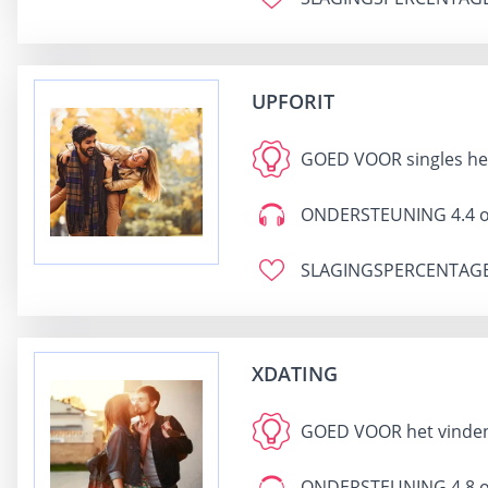
UPFORIT
GOED VOOR
singles h
ONDERSTEUNING
4.4 o
SLAGINGSPERCENTAG
XDATING
GOED VOOR
het vinden
ONDERSTEUNING
4.8 o