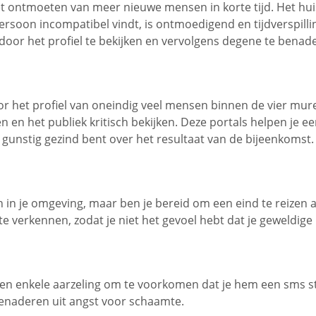
et ontmoeten van meer nieuwe mensen in korte tijd. Het hu
persoon incompatibel vindt, is ontmoedigend en tijdverspillin
oor het profiel te bekijken en vervolgens degene te benade
or het profiel van oneindig veel mensen binnen de vier mur
n het publiek kritisch bekijken. Deze portals helpen je ee
 gunstig gezind bent over het resultaat van de bijeenkomst.
 in je omgeving, maar ben je bereid om een eind te reizen al
ie te verkennen, zodat je niet het gevoel hebt dat je geweldig
r geen enkele aarzeling om te voorkomen dat je hem een sms 
 benaderen uit angst voor schaamte.