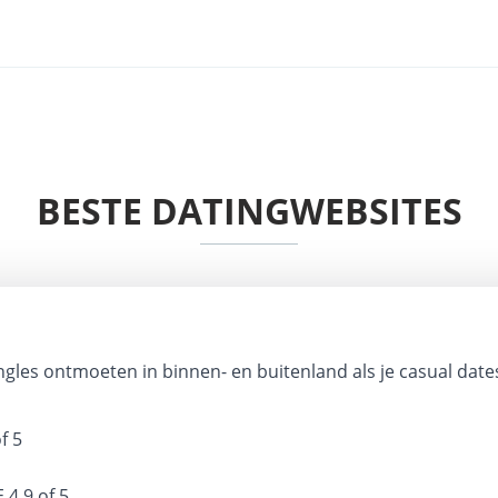
BESTE DATINGWEBSITES
ngles ontmoeten in binnen- en buitenland als je casual dates
f 5
E
4.9 of 5