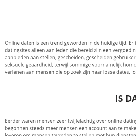
Online daten is een trend geworden in de huidige tijd. Er
datingsites alleen aan leden die bereid zijn een vergoe
aanbieden aan stellen, gescheiden, gescheiden gebruik
seksuele geaardheid, terwijl sommige voornamelijk homo’s
verlenen aan mensen die op zoek zijn naar losse dates, l
IS D
Eerder waren mensen zeer twijfelachtig over online dati
begonnen steeds meer mensen een account aan te maken o
leveren om mensen tevreden te stellen met hun diensten.