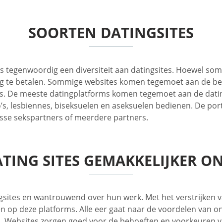
SOORTEN DATINGSITES
 is tegenwoordig een diversiteit aan datingsites. Hoewel som
ding te betalen. Sommige websites komen tegemoet aan de be
ers. De meeste datingplatforms komen tegemoet aan de da
, lesbiennes, biseksuelen en aseksuelen bedienen. De porta
osse sekspartners of meerdere partners.
ATING SITES GEMAKKELIJKER O
ngsites en wantrouwend over hun werk. Met het verstrijken
p deze platforms. Alle eer gaat naar de voordelen van onl
 Websites zorgen goed voor de behoeften en voorkeuren van