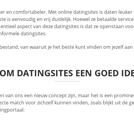
ger en comfortabeler. Met online datingsites is daten leuke
te is eenvoudig en vrij duidelijk. Hoewel ze betaalde service
sentieel aspect van deze datingsites is dat ze openstaan vo
nformele datingsites.
tand, van waaruit je het beste kunt vinden om jezelf aan te 
M DATINGSITES EEN GOED IDE
elen van ons een nieuw concept zijn, maar het is een promi
 match voor zichzelf kunnen vinden, zoals blijkt uit de get
tingportaal: