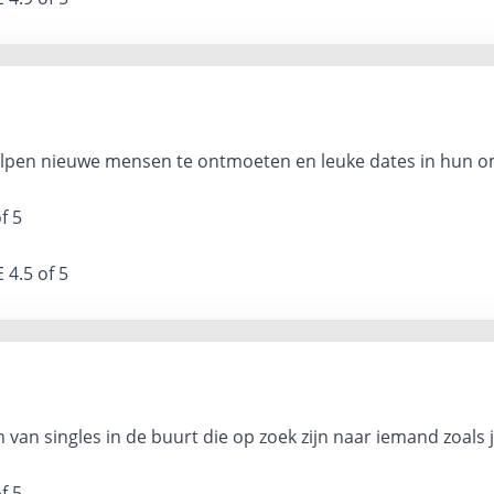
elpen nieuwe mensen te ontmoeten en leuke dates in hun o
f 5
E
4.5 of 5
 van singles in de buurt die op zoek zijn naar iemand zoals ji
f 5