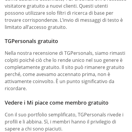
visitatore gratuito a nuovi clienti. Questi utenti
possono utilizzare solo filtri di ricerca di base per
trovare corrispondenze. L’invio di messaggi di testo è
limitato all’accesso gratuito.
TGPersonals gratuito
Nella nostra recensione di TGPersonals, siamo rimasti
colpiti poiché ciò che lo rende unico nel suo genere è
completamente gratuito. Il sito può rimanere gratuito
perché, come avevamo accennato prima, non è
attivamente coinvolto. È un punto significativo da
ricordare.
Vedere i Mi piace come membro gratuito
Con il suo portfolio semplificato, TGPersonals rivede i
profili e li abbina. Sì, i membri hanno il privilegio di
sapere a chi sono piaciuti.