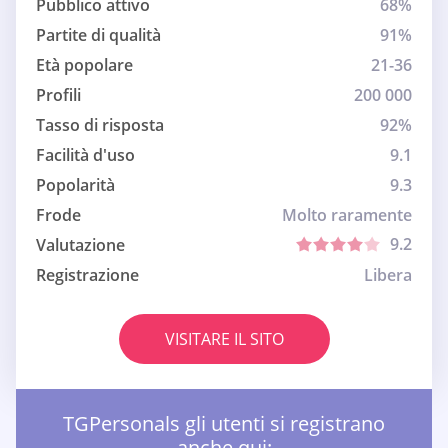
Pubblico attivo
68%
Partite di qualità
91%
Età popolare
21-36
Profili
200 000
Tasso di risposta
92%
Facilità d'uso
9.1
Popolarità
9.3
Frode
Molto raramente
9.2
Valutazione
Registrazione
Libera
VISITARE IL SITO
TGPersonals gli utenti si registrano
anche qui: