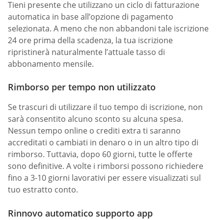
Tieni presente che utilizzano un ciclo di fatturazione
automatica in base all’opzione di pagamento
selezionata. A meno che non abbandoni tale iscrizione
24 ore prima della scadenza, la tua iscrizione
ripristinerà naturalmente l’attuale tasso di
abbonamento mensile.
Rimborso per tempo non utilizzato
Se trascuri di utilizzare il tuo tempo di iscrizione, non
sarà consentito alcuno sconto su alcuna spesa.
Nessun tempo online o crediti extra ti saranno
accreditati o cambiati in denaro o in un altro tipo di
rimborso. Tuttavia, dopo 60 giorni, tutte le offerte
sono definitive. A volte i rimborsi possono richiedere
fino a 3-10 giorni lavorativi per essere visualizzati sul
tuo estratto conto.
Rinnovo automatico supporto app