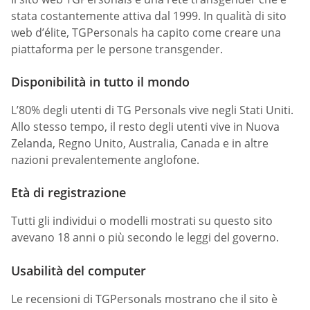
stata costantemente attiva dal 1999. In qualità di sito
web d’élite, TGPersonals ha capito come creare una
piattaforma per le persone transgender.
Disponibilità in tutto il mondo
L’80% degli utenti di TG Personals vive negli Stati Uniti.
Allo stesso tempo, il resto degli utenti vive in Nuova
Zelanda, Regno Unito, Australia, Canada e in altre
nazioni prevalentemente anglofone.
Età di registrazione
Tutti gli individui o modelli mostrati su questo sito
avevano 18 anni o più secondo le leggi del governo.
Usabilità del computer
Le recensioni di TGPersonals mostrano che il sito è