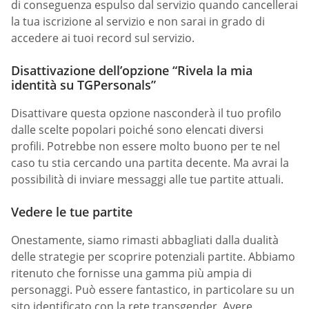
di conseguenza espulso dal servizio quando cancellerai
la tua iscrizione al servizio e non sarai in grado di
accedere ai tuoi record sul servizio.
Disattivazione dell’opzione “Rivela la mia
identità su TGPersonals”
Disattivare questa opzione nasconderà il tuo profilo
dalle scelte popolari poiché sono elencati diversi
profili. Potrebbe non essere molto buono per te nel
caso tu stia cercando una partita decente. Ma avrai la
possibilità di inviare messaggi alle tue partite attuali.
Vedere le tue partite
Onestamente, siamo rimasti abbagliati dalla dualità
delle strategie per scoprire potenziali partite. Abbiamo
ritenuto che fornisse una gamma più ampia di
personaggi. Può essere fantastico, in particolare su un
sito identificato con la rete transgender. Avere