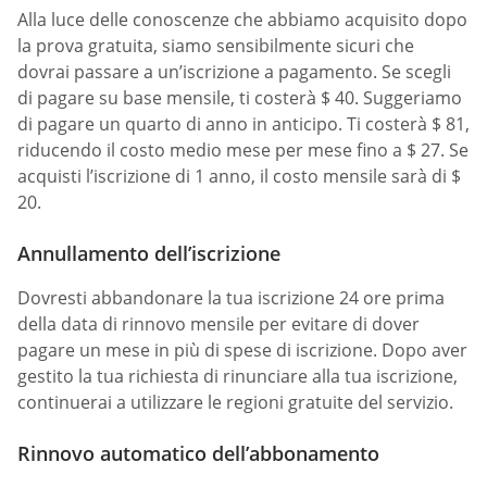
Alla luce delle conoscenze che abbiamo acquisito dopo
la prova gratuita, siamo sensibilmente sicuri che
dovrai passare a un’iscrizione a pagamento. Se scegli
di pagare su base mensile, ti costerà $ 40. Suggeriamo
di pagare un quarto di anno in anticipo. Ti costerà $ 81,
riducendo il costo medio mese per mese fino a $ 27. Se
acquisti l’iscrizione di 1 anno, il costo mensile sarà di $
20.
Annullamento dell’iscrizione
Dovresti abbandonare la tua iscrizione 24 ore prima
della data di rinnovo mensile per evitare di dover
pagare un mese in più di spese di iscrizione. Dopo aver
gestito la tua richiesta di rinunciare alla tua iscrizione,
continuerai a utilizzare le regioni gratuite del servizio.
Rinnovo automatico dell’abbonamento