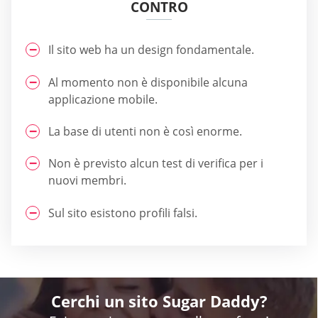
CONTRO
Il sito web ha un design fondamentale.
Al momento non è disponibile alcuna
applicazione mobile.
La base di utenti non è così enorme.
Non è previsto alcun test di verifica per i
nuovi membri.
Sul sito esistono profili falsi.
Cerchi un sito Sugar Daddy?