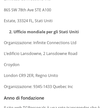
865 SW 78th Ave STE A100
Estate, 33324 FL, Stati Uniti
Ufficio mondiale per gli Stati Uniti
Organizzazione: Infinite Connections Ltd
L’edificio Lansdowne, 2 Lansdowne Road
Croydon
London CR9 2ER, Regno Unito
Organizzazione: 9345-1433 Quebec Inc
Anno di fondazione
Il sito web TGPersonals è una rete transgender che è