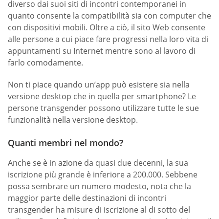
diverso dai suoi siti di incontri contemporanei in
quanto consente la compatibilità sia con computer che
con dispositivi mobili. Oltre a ciò, il sito Web consente
alle persone a cui piace fare progressi nella loro vita di
appuntamenti su Internet mentre sono al lavoro di
farlo comodamente.
Non ti piace quando un’app può esistere sia nella
versione desktop che in quella per smartphone? Le
persone transgender possono utilizzare tutte le sue
funzionalità nella versione desktop.
Quanti membri nel mondo?
Anche se è in azione da quasi due decenni, la sua
iscrizione più grande è inferiore a 200.000. Sebbene
possa sembrare un numero modesto, nota che la
maggior parte delle destinazioni di incontri
transgender ha misure di iscrizione al di sotto del