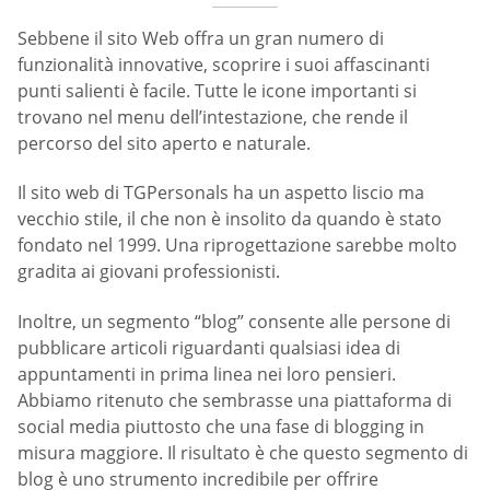
Sebbene il sito Web offra un gran numero di
funzionalità innovative, scoprire i suoi affascinanti
punti salienti è facile. Tutte le icone importanti si
trovano nel menu dell’intestazione, che rende il
percorso del sito aperto e naturale.
Il sito web di TGPersonals ha un aspetto liscio ma
vecchio stile, il che non è insolito da quando è stato
fondato nel 1999. Una riprogettazione sarebbe molto
gradita ai giovani professionisti.
Inoltre, un segmento “blog” consente alle persone di
pubblicare articoli riguardanti qualsiasi idea di
appuntamenti in prima linea nei loro pensieri.
Abbiamo ritenuto che sembrasse una piattaforma di
social media piuttosto che una fase di blogging in
misura maggiore. Il risultato è che questo segmento di
blog è uno strumento incredibile per offrire