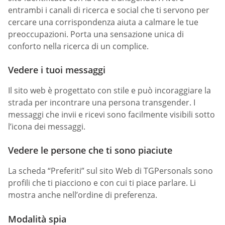
entrambi i canali di ricerca e social che ti servono per
cercare una corrispondenza aiuta a calmare le tue
preoccupazioni. Porta una sensazione unica di
conforto nella ricerca di un complice.
Vedere i tuoi messaggi
Il sito web è progettato con stile e può incoraggiare la
strada per incontrare una persona transgender. I
messaggi che invii e ricevi sono facilmente visibili sotto
l’icona dei messaggi.
Vedere le persone che ti sono piaciute
La scheda “Preferiti” sul sito Web di TGPersonals sono
profili che ti piacciono e con cui ti piace parlare. Li
mostra anche nell’ordine di preferenza.
Modalità spia