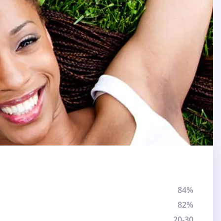
84%
82%
20-30