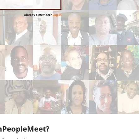
anPeopleMeet?