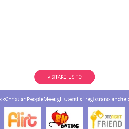
VISITARE IL SITO
ckChristianPeopleMeet gli utenti si registrano anche 