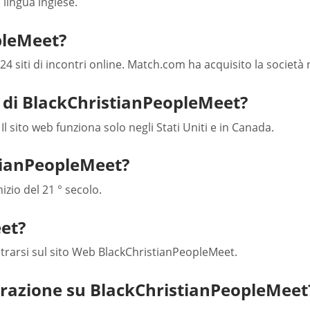
 lingua inglese.
pleMeet?
4 siti di incontri online. Match.com ha acquisito la società 
a di BlackChristianPeopleMeet?
 Il sito web funziona solo negli Stati Uniti e in Canada.
tianPeopleMeet?
izio del 21 ° secolo.
et?
istrarsi sul sito Web BlackChristianPeopleMeet.
strazione su BlackChristianPeopleMeet