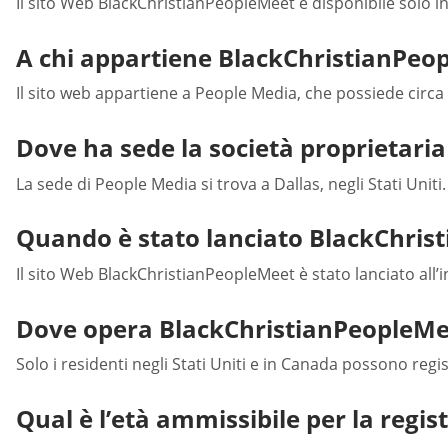
Il sito Web BlackChristianPeopleMeet è disponibile solo in
A chi appartiene BlackChristianPeo
Il sito web appartiene a People Media, che possiede circa 2
Dove ha sede la società proprietari
La sede di People Media si trova a Dallas, negli Stati Uniti.
Quando è stato lanciato BlackChris
Il sito Web BlackChristianPeopleMeet è stato lanciato all’in
Dove opera BlackChristianPeopleMe
Solo i residenti negli Stati Uniti e in Canada possono reg
Qual è l’età ammissibile per la regi