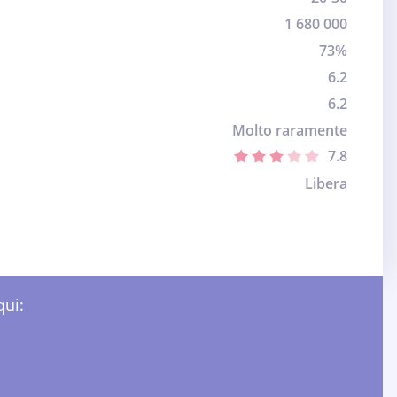
1 680 000
73%
6.2
6.2
Molto raramente
7.8
Libera
qui: