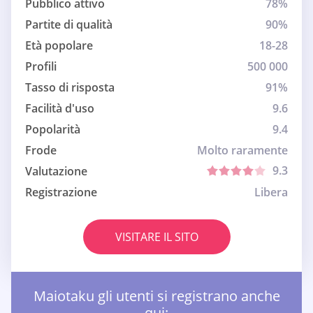
Pubblico attivo
78%
Partite di qualità
90%
Età popolare
18-28
Profili
500 000
Tasso di risposta
91%
Facilità d'uso
9.6
Popolarità
9.4
Frode
Molto raramente
9.3
Valutazione
Registrazione
Libera
VISITARE IL SITO
Maiotaku gli utenti si registrano anche
qui: