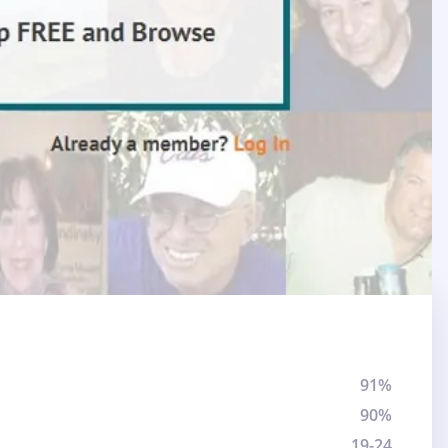
91%
90%
19-24