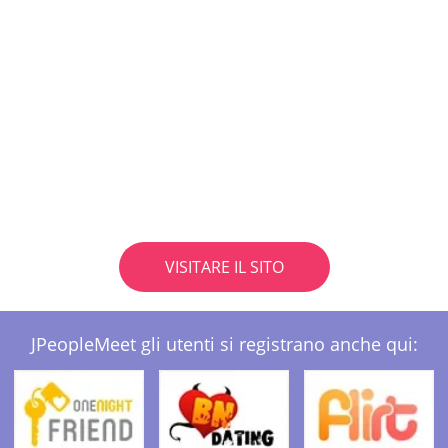
VISITARE IL SITO
JPeopleMeet gli utenti si registrano anche qui: