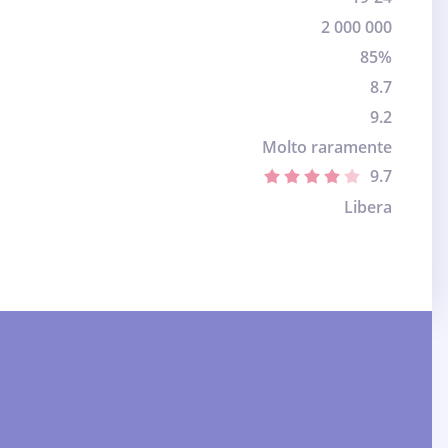
2 000 000
85%
8.7
9.2
Molto raramente
9.7
Libera