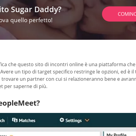
sito Sugar Daddy?
COMINC
rova quello perfetto!
ignifica che questo sito di incontri online è una piattaforma c
re un tipo di target specifico restringe le opzioni, ed è il tuo 
 di trovare un partner con cui si relazioneranno bene e avr
t per saperne di più.
PeopleMeet?