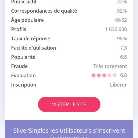
Public actif
72%
Correspondances de qualité
52%
Âge populaire
49-52
Profils
1 630 000
Taux de réponse
98%
Facilité d'utilisation
7.3
Popularité
6.5
Fraude
Très rarement
6.8
Évaluation
Inscription
Libérer
VISITER LE SITE
SilverSingles les utilisateurs s'inscrivent
également ici: