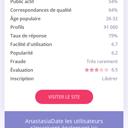
Public actif
54%
Correspondances de qualité
64%
Âge populaire
26-32
Profils
91 000
Taux de réponse
79%
Facilité d'utilisation
6.7
Popularité
6.2
Fraude
Très rarement
6.5
Évaluation
Inscription
Libérer
VISITER LE SITE
AnastasiaDate les utilisateurs
s'inscrivent également ici: