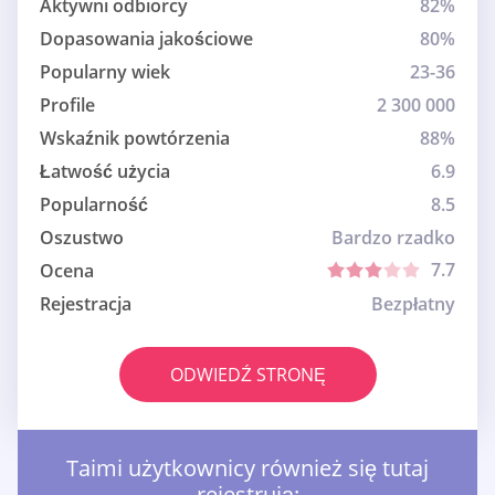
Aktywni odbiorcy
82%
Dopasowania jakościowe
80%
Popularny wiek
23-36
Profile
2 300 000
Wskaźnik powtórzenia
88%
Łatwość użycia
6.9
Popularność
8.5
Oszustwo
Bardzo rzadko
7.7
Ocena
Rejestracja
Bezpłatny
ODWIEDŹ STRONĘ
Taimi użytkownicy również się tutaj
rejestrują: