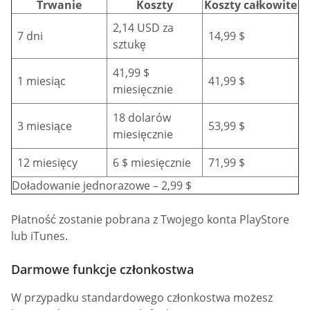
Trwanie
Koszty
Koszty całkowite
2,14 USD za
7 dni
14,99 $
sztukę
41,99 $
1 miesiąc
41,99 $
miesięcznie
18 dolarów
3 miesiące
53,99 $
miesięcznie
12 miesięcy
6 $ miesięcznie
71,99 $
Doładowanie jednorazowe – 2,99 $
Płatność zostanie pobrana z Twojego konta PlayStore
lub iTunes.
Darmowe funkcje członkostwa
W przypadku standardowego członkostwa możesz