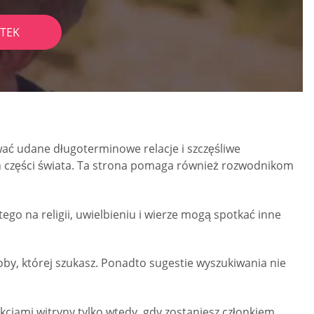
TEK
ć udane długoterminowe relacje i szczęśliwe
h części świata. Ta strona pomaga również rozwodnikom
o na religii, uwielbieniu i wierze mogą spotkać inne
by, której szukasz. Ponadto sugestie wyszukiwania nie
kcjami witryny tylko wtedy, gdy zostaniesz członkiem