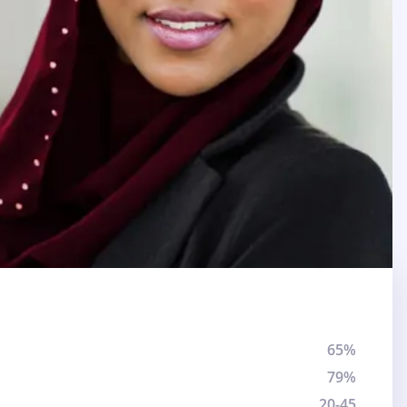
65%
79%
20-45