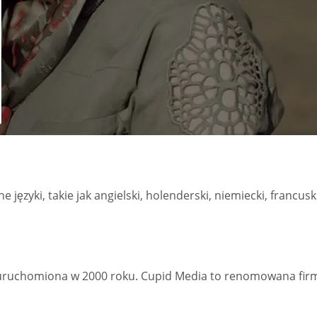
ęzyki, takie jak angielski, holenderski, niemiecki, francuski,
 uruchomiona w 2000 roku. Cupid Media to renomowana firm