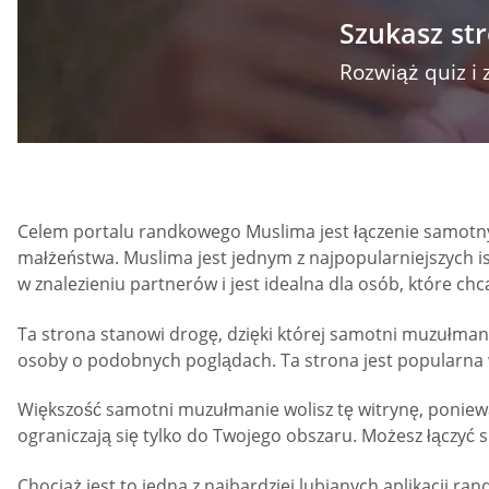
Szukasz st
Rozwiąż quiz i 
Celem portalu randkowego Muslima jest łączenie samotn
małżeństwa. Muslima jest jednym z najpopularniejszych 
w znalezieniu partnerów i jest idealna dla osób, które chc
Ta strona stanowi drogę, dzięki której samotni muzułman
osoby o podobnych poglądach. Ta strona jest popularna
Większość samotni muzułmanie wolisz tę witrynę, poniewa
ograniczają się tylko do Twojego obszaru. Możesz łączyć s
Chociaż jest to jedna z najbardziej lubianych aplikacji 