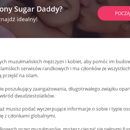
rony Sugar Daddy?
POCZĄ
znajdź idealny!
ych muzułmańskich mężczyzn i kobiet, aby pomóc im budowa
islamskich serwisów randkowych i ma członków ze wszystkic
ą przejść na islam.
ie poszukujący zaangażowania, długotrwałego związku oparteg
 wśród dwudziestolatków.
ż musisz podać wyczerpujące informacje o sobie i typie oso
ię z członkami globalnymi.
randkowych przez muzułmanów, możesz cieszyć się pełnymi fun