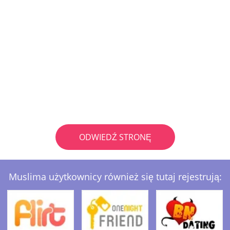
ODWIEDŹ STRONĘ
Muslima użytkownicy również się tutaj rejestrują: