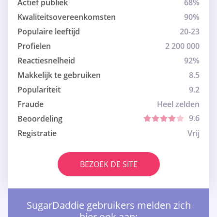
Actief publiek
68%
Kwaliteitsovereenkomsten
90%
Populaire leeftijd
20-23
Profielen
2 200 000
Reactiesnelheid
92%
Makkelijk te gebruiken
8.5
Populariteit
9.2
Fraude
Heel zelden
9.6
Beoordeling
Registratie
Vrij
BEZOEK DE SITE
SugarDaddie gebruikers melden zich
hier ook aan: