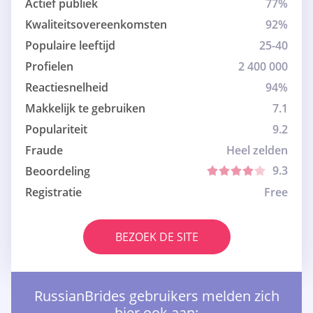
Actief publiek
77%
Kwaliteitsovereenkomsten
92%
Populaire leeftijd
25-40
Profielen
2 400 000
Reactiesnelheid
94%
Makkelijk te gebruiken
7.1
Populariteit
9.2
Fraude
Heel zelden
9.3
Beoordeling
Registratie
Free
BEZOEK DE SITE
RussianBrides gebruikers melden zich
hier ook aan: