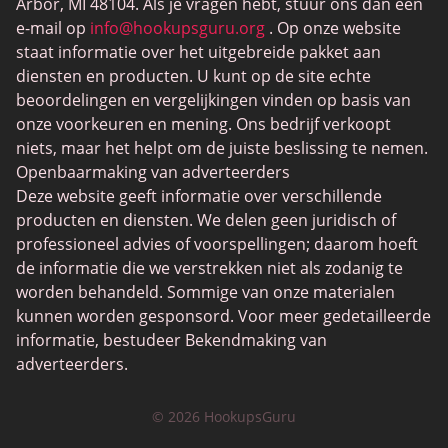
Arbor, MI 48104. Als je vragen hebt, stuur ons dan een
SwingLifestyle
e-mail op
info@hookupsguru.org
. Op onze website
staat informatie over het uitgebreide pakket aan
Datingsites voor volwassenen
diensten en producten. U kunt op de site echte
Love Roulette
beoordelingen en vergelijkingen vinden op basis van
onze voorkeuren en mening. Ons bedrijf verkoopt
Aansluiten
niets, maar het helpt om de juiste beslissing te nemen.
BlackChristianPeopleMeet
Openbaarmaking van adverteerders
Deze website geeft informatie over verschillende
Dating-apps
producten en diensten. We delen geen juridisch of
PlanetRomeo
professioneel advies of voorspellingen; daarom hoeft
de informatie die we verstrekken niet als zodanig te
Senior dating sites
worden behandeld. Sommige van onze materialen
UpForIt
kunnen worden gesponsord. Voor meer gedetailleerde
informatie, bestudeer Bekendmaking van
Christelijke dating
adverteerders.
BGClive
© 2026 HookupsGuru
Lokale singles