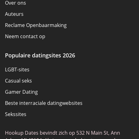
Over ons
Auteurs
Reclame Openbaarmaking
Neem contact op
Hoe we beoordelen
Populaire datingsites 2026
Beoordelingen
LGBT-sites
Beleidsoverzicht
Casual seks
Sitemap
Gamer Dating
Gebruiksvoorwaarden
Beste interraciale datingwebsites
Sekssites
Joingy
Hookup Dates bevindt zich op 532 N Main St, Ann
Gay Dating