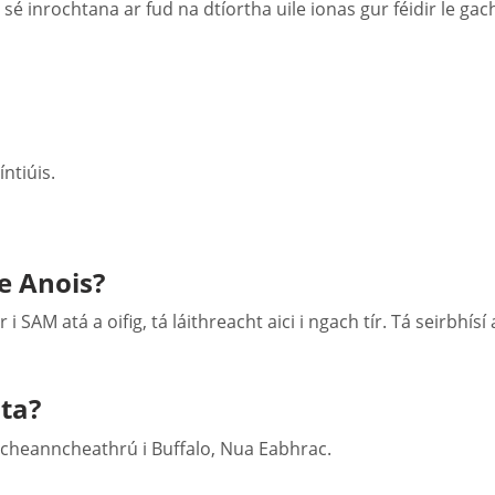
á sé inrochtana ar fud na dtíortha uile ionas gur féidir le ga
ntiúis.
e Anois?
i SAM atá a oifig, tá láithreacht aici i ngach tír. Tá seirbhí
ta?
n cheanncheathrú i Buffalo, Nua Eabhrac.