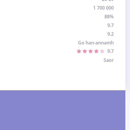
1 700 000
88%
9.7
9.2
Go han-annamh
9.7
Saor