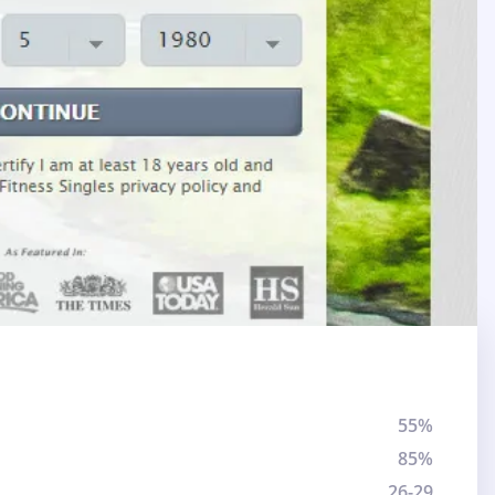
55%
85%
26-29