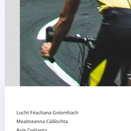
Lucht Féachana Gníomhach
Meaitseanna Cáilíochta
Aois Coitianta