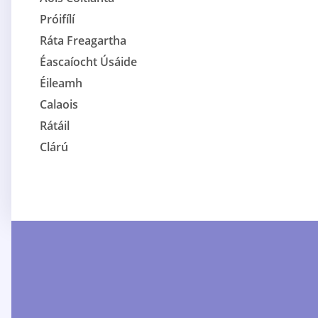
Próifílí
Ráta Freagartha
Éascaíocht Úsáide
Éileamh
Calaois
Rátáil
Clárú