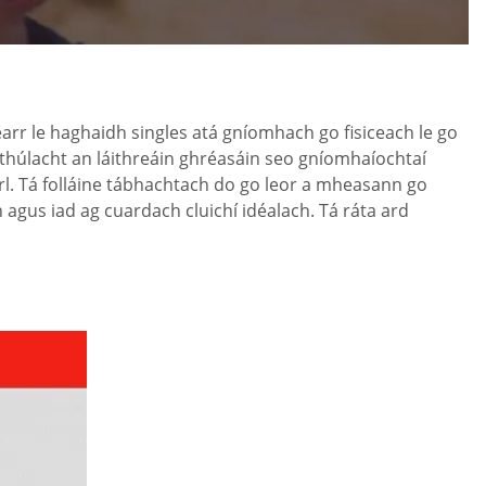
earr le haghaidh singles atá gníomhach go fisiceach le go
uathúlacht an láithreáin ghréasáin seo gníomhaíochtaí
, srl. Tá folláine tábhachtach do go leor a mheasann go
n agus iad ag cuardach cluichí idéalach. Tá ráta ard