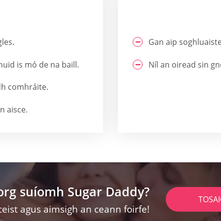
les.
Gan aip soghluaiste
huid is mó de na baill.
Níl an oiread sin gn
h comhráite.
in aisce.
lorg suíomh Sugar Daddy?
TOSA
ceist agus aimsigh an ceann foirfe!