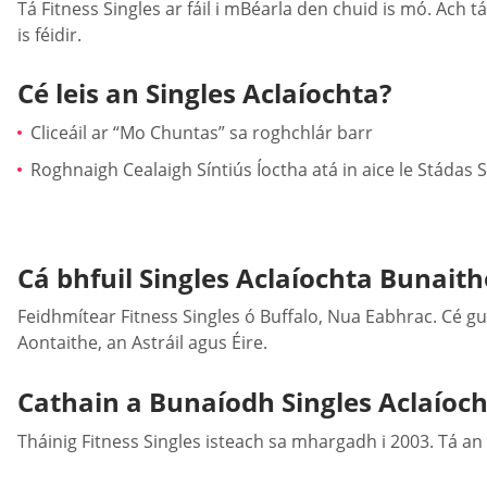
Tá Fitness Singles ar fáil i mBéarla den chuid is mó. Ach t
is féidir.
Cé leis an Singles Aclaíochta?
Cliceáil ar “Mo Chuntas” sa roghchlár barr
Roghnaigh Cealaigh Síntiús Íoctha atá in aice le Stádas Sí
Cá bhfuil Singles Aclaíochta Bunaith
Feidhmítear Fitness Singles ó Buffalo, Nua Eabhrac. Cé gur 
Aontaithe, an Astráil agus Éire.
Cathain a Bunaíodh Singles Aclaíoch
Tháinig Fitness Singles isteach sa mhargadh i 2003. Tá a