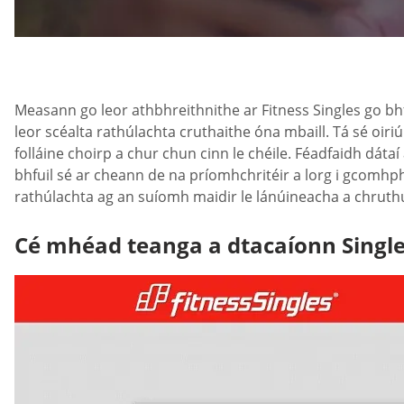
Measann go leor athbhreithnithe ar Fitness Singles go bh
leor scéalta rathúlachta cruthaithe óna mbaill. Tá sé oir
folláine choirp a chur chun cinn le chéile. Féadfaidh dátaí
bhfuil sé ar cheann de na príomhchritéir a lorg i gcomhphái
rathúlachta ag an suíomh maidir le lánúineacha a chruthú, 
Cé mhéad teanga a dtacaíonn Single