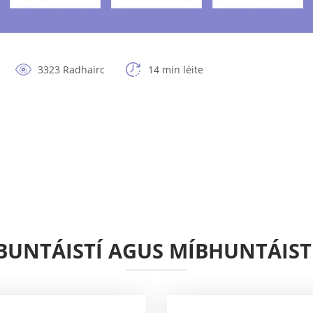
3323 Radhairc
14 min léite
BUNTÁISTÍ AGUS MÍBHUNTÁIST