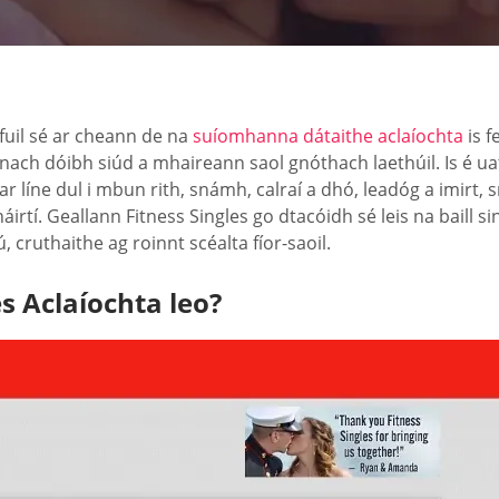
fuil sé ar cheann de na
suíomhanna dátaithe aclaíochta
is f
iúnach dóibh siúd a mhaireann saol gnóthach laethúil. Is é 
 ar líne dul i mbun rith, snámh, calraí a dhó, leadóg a imirt
rtí. Geallann Fitness Singles go dtacóidh sé leis na baill si
cruthaithe ag roinnt scéalta fíor-saoil.
s Aclaíochta leo?