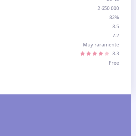
2 650 000
82%
8.5
7.2
Muy raramente
8.3
Free