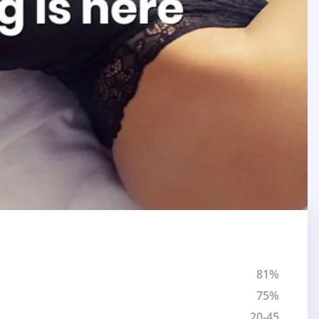
81%
75%
20-45